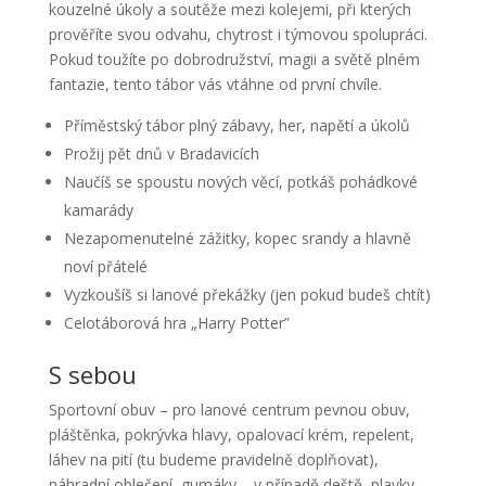
kouzelné úkoly a soutěže mezi kolejemi, při kterých
prověříte svou odvahu, chytrost i týmovou spolupráci.
Pokud toužíte po dobrodružství, magii a světě plném
fantazie, tento tábor vás vtáhne od první chvíle.
Příměstský tábor plný zábavy, her, napětí a úkolů
Prožij pět dnů v Bradavicích
Naučíš se spoustu nových věcí, potkáš pohádkové
kamarády
Nezapomenutelné zážitky, kopec srandy a hlavně
noví přátelé
Vyzkoušíš si lanové překážky (jen pokud budeš chtít)
Celotáborová hra „Harry Potter”
S sebou
Sportovní obuv – pro lanové centrum pevnou obuv,
pláštěnka, pokrývka hlavy, opalovací krém, repelent,
láhev na pití (tu budeme pravidelně doplňovat),
náhradní oblečení, gumáky – v případě deště, plavky,