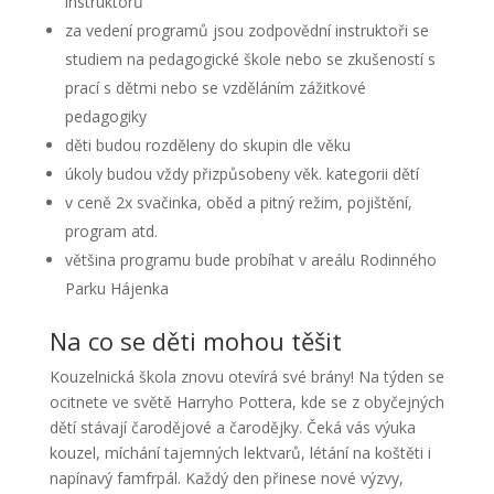
instruktorů
za vedení programů jsou zodpovědní instruktoři se
studiem na pedagogické škole nebo se zkušeností s
prací s dětmi nebo se vzděláním zážitkové
pedagogiky
děti budou rozděleny do skupin dle věku
úkoly budou vždy přizpůsobeny věk. kategorii dětí
v ceně 2x svačinka, oběd a pitný režim, pojištění,
program atd.
většina programu bude probíhat v areálu Rodinného
Parku Hájenka
Na co se děti mohou těšit
Kouzelnická škola znovu otevírá své brány! Na týden se
ocitnete ve světě Harryho Pottera, kde se z obyčejných
dětí stávají čarodějové a čarodějky. Čeká vás výuka
kouzel, míchání tajemných lektvarů, létání na koštěti i
napínavý famfrpál. Každý den přinese nové výzvy,