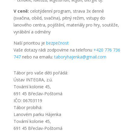
V ceně:
celotýdenní program, strava 3x denně
(svačina, oběd, svačina), pitný režim, vstupy do
lanového centra, pojištění, materiály pro hry, soutěže,
vyrábění a odměny
Naší prioritou je
bezpečnost
Vaše dotazy rádi zodpovíme na telefonu
+420 776 736
747
nebo na emailu:
taboryhajenka@gmail.com
Tábor pro vaše děti pořádá:
Ústav INTEGRA, z.ú.
Tovární kolonie 45,
691 45 Břeclav-Poštorná
IČO: 06703119
Tábor probíhá:
Lanovém parku Hájenka
Tovární kolonie 45,
691 45 Břeclav-Poštorná